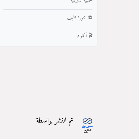
حقيبة تدريبية
⚽ كورة لايف
🎬 أكوام
تم النشر بواسطة