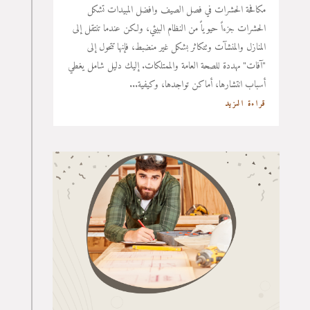
مكافحة الحشرات في فصل الصيف وافضل المبيدات تشكل
الحشرات جزءاً حيوياً من النظام البيئي، ولكن عندما تنتقل إلى
المنازل والمنشآت وتتكاثر بشكل غير منضبط، فإنها تتحول إلى
"آفات" مهددة للصحة العامة والممتلكات. إليك دليل شامل يغطي
أسباب انتشارها، أماكن تواجدها، وكيفية...
قراءة المزيد