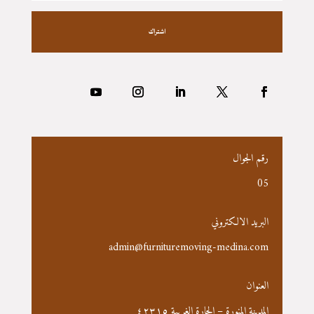
اشتراك
رقم الجوال
05
البريد الالكتروني
admin@furnituremoving-medina.com
العنوان
المدينة المنورة – الحارة الغربية ٤٢٣١٥