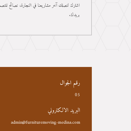
اشترك لتصلك آخر مشاريعنا في النجارة، نصائح للتصمي
بريدك.
رقم الجوال
05
البريد الالكتروني
admin@furnituremoving-medina.com