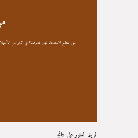
مت
بو‪
متى تحتاج لاستدعاء نجار محترف؟ في كثير من الأحيان،
لم يتم العثور على نتائج