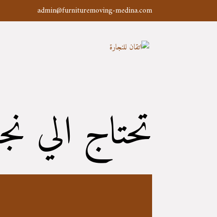
admin@furnituremoving-medina.com
تحتاج الي نج