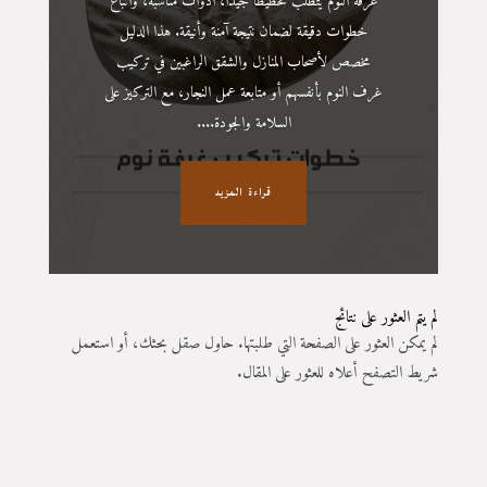
غرفة النوم يتطلب تخطيطًا جيدًا، أدوات مناسبة، واتباع
خطوات دقيقة لضمان نتيجة آمنة وأنيقة. هذا الدليل
مخصص لأصحاب المنازل والشقق الراغبين في تركيب
غرف النوم بأنفسهم أو متابعة عمل النجار، مع التركيز على
السلامة والجودة....
قراءة المزيد
لم يتم العثور على نتائج
لم يمكن العثور على الصفحة التي طلبتها. حاول صقل بحثك، أو استعمل
شريط التصفح أعلاه للعثور على المقال.