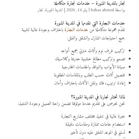
نجار بالمدينة المنورة – خدمات نجارة متكاملة
بواسطة
bahaa ahmed
|
يناير 14, 2026
|
المدينة المنورة
,
نجار
خدمات النجارة التي نقدمها في المدينة المنورة
نقدّم مجموعة متكاملة من
خدمات النجارة ب
احتراف وجودة عالية لتلبية
جميع احتياجات المنازل والشقق والفلل:
تركيب غرف نوم وأثاث منزلي بجميع أنواعه
تصميم وتركيب مطابخ خشبية حديثة وكلاسيك
صيانة الأبواب والنوافذ والجلسات الخارجية
تفصيل أثاث حسب الطلب وبالمقاسات المطلوبة
إعادة ترتيب، فك ونقل الأثاث باحتراف وأمان
لماذا تختار نجارنا في المدينة المنورة؟
نحن نحرص على تقديم خدمة موثوقة تضمن راحة العميل وجودة التنفيذ:
خبرة عالية في تنفيذ مختلف مشاريع النجارة
استخدام خامات ممتازة ومقاسات دقيقة
تسليم في الموعد المتفق عليه دون تأخير