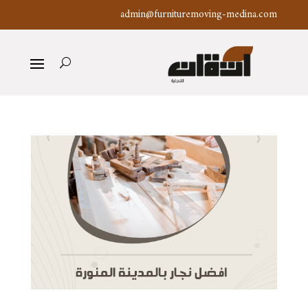
admin@furnituremoving-medina.com