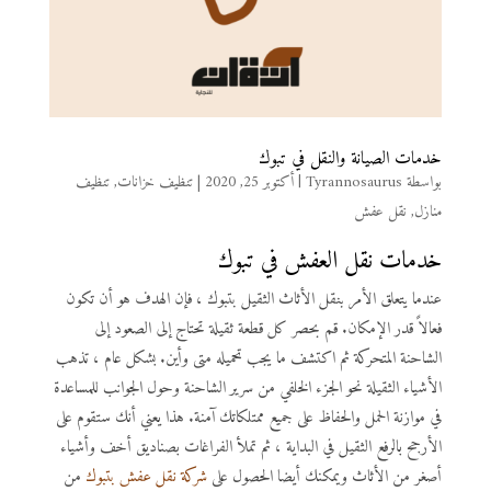
خدمات الصيانة والنقل في تبوك
بواسطة
Tyrannosaurus
|
أكتوبر 25, 2020
|
تنظيف خزانات
,
تنظيف
منازل
,
نقل عفش
خدمات
نقل العفش في تبوك
عندما يتعلق الأمر بنقل الأثاث الثقيل بتبوك ، فإن الهدف هو أن تكون
فعالاً قدر الإمكان. قم بحصر كل قطعة ثقيلة تحتاج إلى الصعود إلى
الشاحنة المتحركة ثم اكتشف ما يجب تحميله متى وأين. بشكل عام ، تذهب
الأشياء الثقيلة نحو الجزء الخلفي من سرير الشاحنة وحول الجوانب للمساعدة
في موازنة الحمل والحفاظ على جميع ممتلكاتك آمنة. هذا يعني أنك ستقوم على
الأرجح بالرفع الثقيل في البداية ، ثم تملأ الفراغات بصناديق أخف وأشياء
أصغر من الأثاث ويمكنك أيضا الحصول على
شركة نقل عفش بتبوك
من