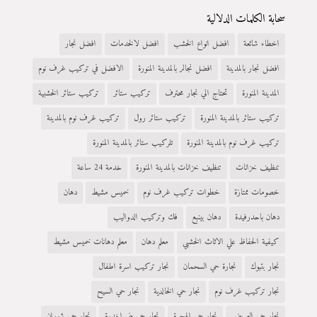
سحابة الكلمات الدلالية
اخطاء شائعة
افضل انواع الخشب
افضل لالخدمات
افضل نجار
افضل نجار بالمدينة
افضل نجالر بالمدينة المنورة
الافضل في تركيب غرف نوم
المدينة المنورة
تحتاج الي نجار محترف
تركيب ستائر
تركيب ستائر الخشبية
تركيب ستائر بالمدينة المنورة
تركيب ستائر رول
تركيب غرف نوم بالمدينة
تركيب غرف نوم بالمدينة المنورة
تلركيب ستائر بالمدينة المنورة
تنظيف خزانات
تنظيف خزانات بالمدينة المنورة
خدمة 24 ساعة
خصومات ممتازة
خطوات تركيب غرف نوم
خميس مشيط
دهان
دهان باحدرفيدة
دهان بينبع
فك وتركيب الدواليب
كيفية الحفاظ علي الاثاث الخشبي
معلم دهان
معلم دهانات خميس مشيط
نجار بتبوك
نجارة حي السحمان
نجار تركيب اسرة اطفال
نجار تركيب غرف نوم
نجار حي الخالدية
نجار حي السيح
نجار حي العريض
نجار حي الهجرة
نجار حي بني اخدرة
نجار حي شوران