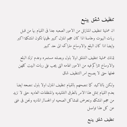
تنظيف شقق بينبع
ان عملية تنظيف المنازلل من الامور الصعبه جدا فى القيام بها من قبل
ربات البيوت وخاصة اذا كان حجم المنزل كبير فحينها تكون المشكلة اكبر
وايضا اذا كان البقع والاوساخ متراكمه الى حد كبير
لذلك عملية تنظيف الشقق اولا باول وبصفه مستمره وعدم ترك البقع
والاوساخ تتراكم فيه من الامور الهامه التى يجب على ربات البيت كلهن
فعلها حتى لا يصبح امر التنظيف شاق
ولكن بالتاكيد كما ننصحهم بالقيام تنظيف المنزل اولا باول ننصحه ايضا
بعدم القيام بمثل هذا الامر بالطرق التقليديه والمنظفات العاديه حتى لا نزيد
من حجم المشكله ونتعرض للمشاكل الصحيه او الخسائر الماديه ونحن فى غنى
عن كل هذا تواصل
تنظيف شقق بينبع