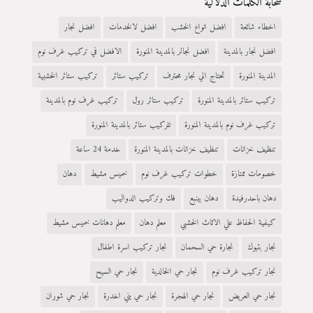
سحابة الكلمات الدلالية
اخطاء شائعة
افضل انواع الخشب
افضل لالخدمات
افضل نجار
افضل نجار بالمدينة
افضل نجالر بالمدينة المنورة
الافضل في تركيب غرف نوم
المدينة المنورة
تحتاج الي نجار محترف
تركيب ستائر
تركيب ستائر الخشبية
تركيب ستائر بالمدينة المنورة
تركيب ستائر رول
تركيب غرف نوم بالمدينة
تركيب غرف نوم بالمدينة المنورة
تلركيب ستائر بالمدينة المنورة
تنظيف خزانات
تنظيف خزانات بالمدينة المنورة
خدمة 24 ساعة
خصومات ممتازة
خطوات تركيب غرف نوم
خميس مشيط
دهان
دهان باحدرفيدة
دهان بينبع
فك وتركيب الدواليب
كيفية الحفاظ علي الاثاث الخشبي
معلم دهان
معلم دهانات خميس مشيط
نجار بتبوك
نجارة حي السحمان
نجار تركيب اسرة اطفال
نجار تركيب غرف نوم
نجار حي الخالدية
نجار حي السيح
نجار حي العريض
نجار حي الهجرة
نجار حي بني اخدرة
نجار حي شوران