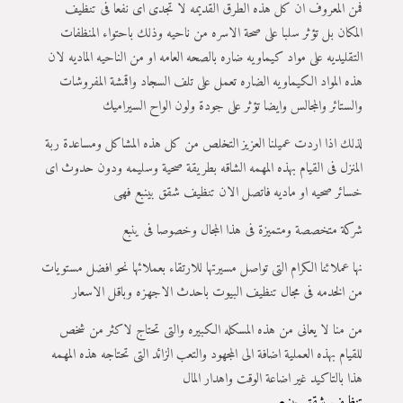
فمن المعروف ان كل هذه الطرق القديمه لا تجدى اى نفعا فى تنظيف
المكان بل تؤثر سلبا على صحة الاسره من ناحيه وذلك باحتواء المنظفات
التقليديه على مواد كيماويه ضاره بالصحه العامه او من الناحيه الماديه لان
هذه المواد الكيماويه الضاره تعمل على تلف السجاد واقمشة المفروشات
والستائر والمجالس وايضا تؤثر على جودة ولون الواح السيراميك
لذلك اذا اردت عميلنا العزيز التخلص من كل هذه المشاكل ومساعدة ربة
المنزل فى القيام بهذه المهمه الشاقه بطريقة صحية وسليمه ودون حدوث اى
خسائر صحيه او ماديه فاتصل الان تنظيف شقق بينبع فهى
شركة متخصصة ومتميزة فى هذا المجال وخصوصا فى ينبع
نها عملائنا الكرام التى تواصل مسيرتها للارتقاء بعملائها نحو افضل مستويات
من الخدمه فى مجال تنظيف البيوت باحدث الاجهزه وباقل الاسعار
من منا لا يعانى من هذه المسكله الكبيره والتى تحتاج لاكثر من شخص
للقيام بهذه العملية اضافة الى المجهود والتعب الزائد التى تحتاجه هذه المهمه
هذا بالتاكيد غير اضاعة الوقت واهدار المال
تنظيف شقق بينبع