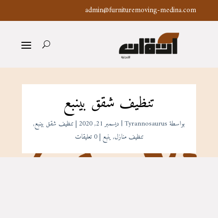
admin@furnituremoving-medina.com
تنظيف شقق بينبع
بواسطة
Tyrannosaurus
|
ديسمبر 21, 2020
|
تنظيف شقق بينبع
,
تنظيف منازل
,
ينبع
|
0 تعليقات