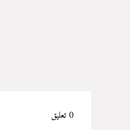
تصميم ديكورات الكوفي شوب يتطلب تصميم ديكورات الكوف
ناجحًا. فيما يلي بعض الأساسيات التي يجب مراعاتها نصا
0 تعليق