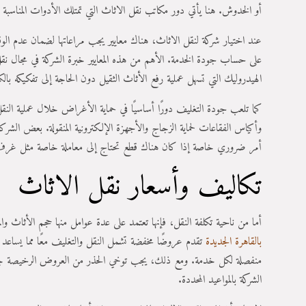
أو الخدوش. هنا يأتي دور مكاتب نقل الاثاث التي تمتلك الأدوات المناسبة وا
عند اختيار شركة لنقل الاثاث، هناك معايير يجب مراعاتها لضمان عدم الوقو
على حساب جودة الخدمة. الأهم من هذه المعايير خبرة الشركة في مجال نق
الهيدروليك التي تسهل عملية رفع الأثاث الثقيل دون الحاجة إلى تفكيكه بال
كما تلعب جودة التغليف دورًا أساسيًا في حماية الأغراض خلال عملية النق
وأكياس الفقاعات لحماية الزجاج والأجهزة الإلكترونية المنقولة. بعض ا
أمر ضروري خاصة إذا كان هناك قطع تحتاج إلى معاملة خاصة مثل غرف النوم
تكاليف وأسعار نقل الاثاث
أما من ناحية تكلفة النقل، فإنها تعتمد على عدة عوامل منها حجم الأثاث وال
بالقاهرة الجديدة
تقدم عروضًا مخفضة تشمل النقل والتغليف معًا مما يساعد ال
منفصلة لكل خدمة. ومع ذلك، يجب توخي الحذر من العروض الرخيصة جدًا
الشركة بالمواعيد المحددة.