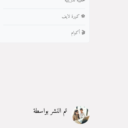
حقيبة تدريبية
⚽ كورة لايف
🎬 أكوام
تم النشر بواسطة