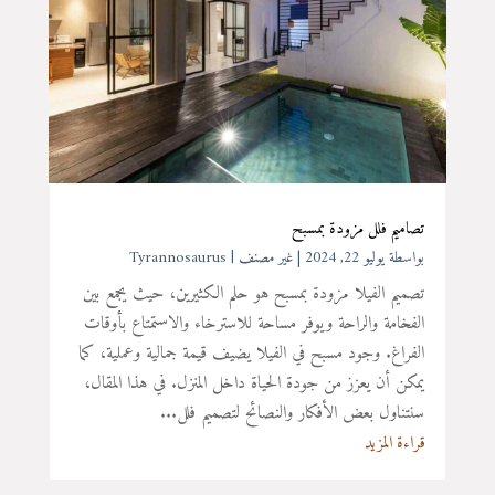
تصاميم فلل مزودة بمسبح
بواسطة ‪
يوليو 22, 2024
|
غير مصنف
Tyrannosaurus
تصميم الفيلا مزودة بمسبح هو حلم الكثيرين، حيث يجمع بين
الفخامة والراحة ويوفر مساحة للاسترخاء والاستمتاع بأوقات
الفراغ. وجود مسبح في الفيلا يضيف قيمة جمالية وعملية، كما
يمكن أن يعزز من جودة الحياة داخل المنزل. في هذا المقال،
سنتناول بعض الأفكار والنصائح لتصميم فلل...
قراءة المزيد