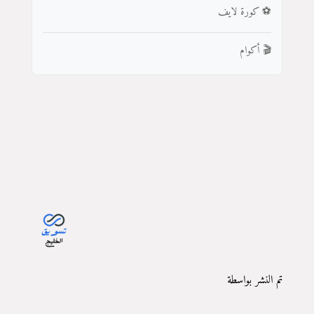
⚽ كورة لايف
🎬 أكوام
تم النشر بواسطة