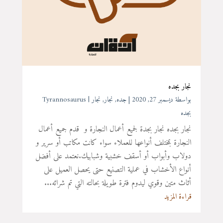
نجار بجده
بواسطة ‪
ديسمبر 27, 2020
|
جده
,
نجار
,
نجار
Tyrannosaurus
بجده
نجار بجده نجار بجدة لجميع أعمال النجارة و قدم جميع أعمال
النجارة بمختلف أنواعها للعملاء سواء كانت مكاتب أو سرير و
دولاب وأبواب أو أسقف خشبية وشبابيك.نعتمد على أفضل
أنواع الأخشاب في عملية التصنيع حتى يحصل العميل على
أثاث متين وقوي ليدوم فترة طويلة بحالته التي تم شرائه...
قراءة المزيد