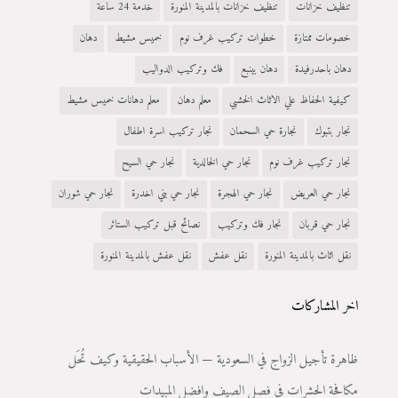
تنظيف خزانات
تنظيف خزانات بالمدينة المنورة
خدمة 24 ساعة
خصومات ممتازة
خطوات تركيب غرف نوم
خميس مشيط
دهان
دهان باحدرفيدة
دهان بينبع
فك وتركيب الدواليب
كيفية الحفاظ علي الاثاث الخشبي
معلم دهان
معلم دهانات خميس مشيط
نجار بتبوك
نجارة حي السحمان
نجار تركيب اسرة اطفال
نجار تركيب غرف نوم
نجار حي الخالدية
نجار حي السيح
نجار حي العريض
نجار حي الهجرة
نجار حي بني اخدرة
نجار حي شوران
نجار حي قربان
نجار فك وتركيب
نصائح قبل تركيب الستائر
نقل اثاث بالمدينة المنورة
نقل عفش
نقل عفش بالمدينة المنورة
اخر المشاركات
ظاهرة تأجيل الزواج في السعودية — الأسباب الحقيقية وكيف تُحَل
مكافحة الحشرات في فصل الصيف وافضل المبيدات