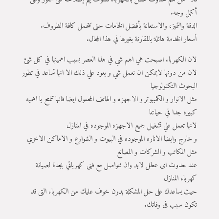
أكمل وجه.
الدقة والتميز، والاستعانة بأفضل الخامات حتى تتحمل كافة الظروف.
أسعار الخدمة هائلة بالمقارنة بغيرها في هذا المجال.
لان الكهرباء اصبحت هي اهم شي في هذا العصر بسبب اهميتها في كل شئ
لان من دونها لايمكن ان نعمل شي و يعود علي ذلك الا انها تساعد في تطور
البحوث التكنولوجيا
مثل الانوار و الكمبيوتر و الاجهزه و الهاتف المحمول ايضا فانها تتمتع با اهميه
كبيره جدا في حياتنا
لانها تعمل علي تشغيل جميع الاجهزه الموجوده في المنازل
و خارج وايضا الاناره الموجوده في البيوت و الشوارع و الاماكن الاخري
مثل المكاتب و الشركات و المصانع
عند حدوث اى عطل لابد وان تتواصل مع فنى كهربائي بجدة لصيانة
كهرباء المنازل
حيث يساعدك على حل المشكلة بدون خوف عليك من الكهرباء التى قد
تكون سبب فى وفاتك.