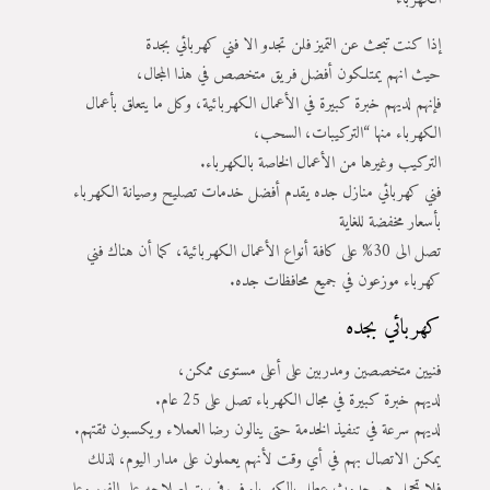
إذا كنت تبحث عن التميز فلن تجدو الا فني كهربائي بجدة
حيث انهم يمتلكون أفضل فريق متخصص في هذا المجال،
فإنهم لديهم خبرة كبيرة في الأعمال الكهربائية، وكل ما يتعلق بأعمال
الكهرباء منها “التركيبات، السحب،
التركيب وغيرها من الأعمال الخاصة بالكهرباء.
فني كهربائي منازل جده يقدم أفضل خدمات تصليح وصيانة الكهرباء
بأسعار مخفضة للغاية
تصل الى 30% على كافة أنواع الأعمال الكهربائية، كما أن هناك فني
كهرباء موزعون في جميع محافظات جده.
كهربائي بجده
فنيين متخصصين ومدربين على أعلى مستوى ممكن،
لديهم خبرة كبيرة في مجال الكهرباء تصل على 25 عام.
لديهم سرعة في تنفيذ الخدمة حتى ينالون رضا العملاء ويكسبون ثقتهم.
يمكن الاتصال بهم في أي وقت لأنهم يعملون على مدار اليوم، لذلك
فلا تحمل هم حدوث عطل بالكهرباء فسوف يتم إصلاحه على الفور وعلى