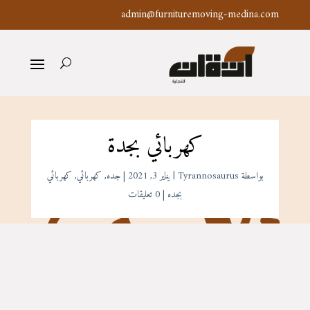
admin@furnituremoving-medina.com
كهربائي بجدة
بواسطة
Tyrannosaurus
|
يناير 3, 2021
|
جده
,
كهربائي
,
كهربائي
بجده
|
0 تعليقات